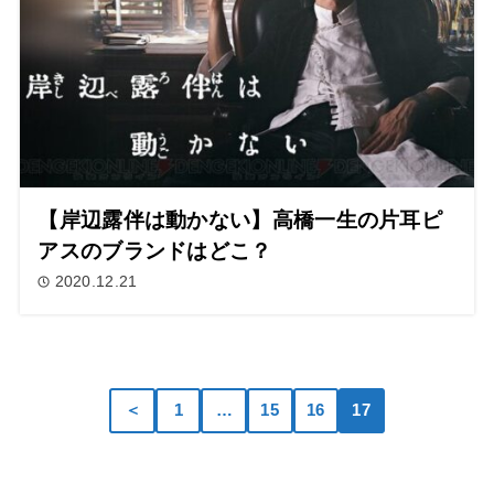
【岸辺露伴は動かない】高橋一生の片耳ピ
アスのブランドはどこ？
2020.12.21
＜
1
…
15
16
17