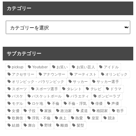
カテゴリー
サブカテゴリー
pickup
Youtuber
お笑い
お笑い芸人
アイドル
アクセサリー
アナウンサー
アーティスト
オリンピック
オリンピック・パラリンピック
サッカー
サッカー選手
スポーツ
スポーツ選手
タレント
テレビ
ドラマ
バスケ
バスケットボール
バラエティ
ボンビーラブ
モデル
ロケ地
不倫
不倫・浮気
俳優
声優
女優
子役
家族
政治家
柔道
格闘家
歌手
歌舞伎
浮気・不倫
炎上
熱愛
皇室
競泳
結婚
舞台
野球
離婚
髪型