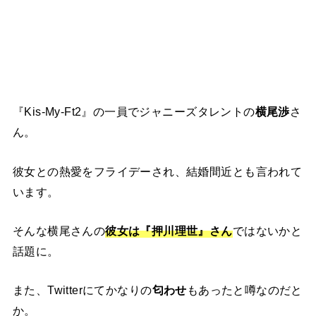
『Kis-My-Ft2』の一員でジャニーズタレントの
横尾渉
さ
ん。
彼女との熱愛をフライデーされ、結婚間近とも言われて
います。
そんな横尾さんの
彼女は『押川理世』さん
ではないかと
話題に。
また、Twitterにてかなりの
匂わせ
もあったと噂なのだと
か。