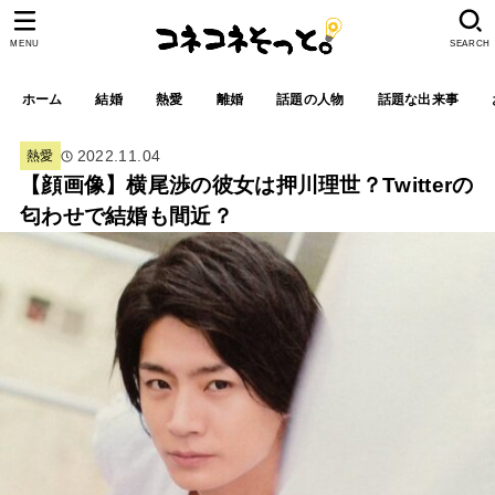
MENU
SEARCH
ホーム
結婚
熱愛
離婚
話題の人物
話題な出来事
2022.11.04
熱愛
【顔画像】横尾渉の彼女は押川理世？Twitterの
匂わせで結婚も間近？