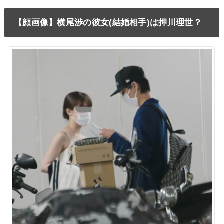
【顔画像】横尾渉の彼女(結婚相手)は押川理世？