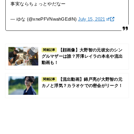
事実ならちょっとやだなー
— ゆな (@xnePFVNwahGEdIN)
July 15, 2021
【顔画像】大野智の元彼女のシン
関連記事
グルマザーは誰？芹澤レイラの本名や流出
動画も！
【流出動画】錦戸亮が大野智の元
関連記事
カノと浮気？カラオケでの密会がリーク！