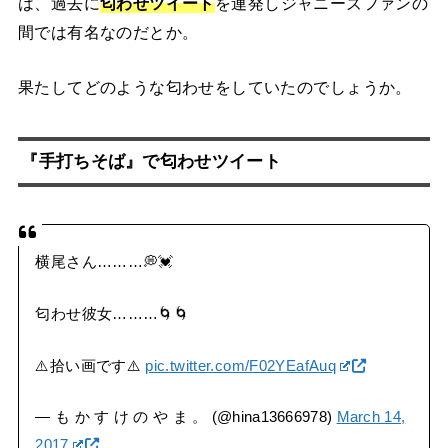
は、過去に
匂わせツイート
を連発しジャニーズファンの
間では有名なのだとか。
果たしてどのような匂わせをしていたのでしょうか。
『手打ちそば』で匂わせツイート
横尾さん………💭💓
匂わせ彼女………🌀🌀
⚠️拾い画です⚠️
pic.twitter.com/F02YEafAuq
— も か す け の や ま 。 (@hina13666978)
March 14,
2017