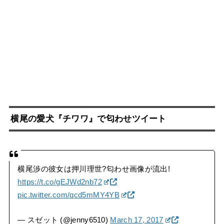
横尾の愛犬『チワワ』で匂わせツイート
横尾渉の彼女は押川理世?匂わせ画像が流出!
https://t.co/gEJWd2nb72
pic.twitter.com/qcd5mMY4YB
— スゼット (@jenny6510)
March 17, 2017