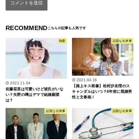
RECOMMEND
熱愛
話題な出来事
2021.04.16
2022.11.04
【路上キス画像】松村沙友理のス
佐藤栞里は可愛いけど彼氏がいな
キャンダルはいつ？6年前に既婚男
い？矢野の噂はデマで結婚願望
性と文春砲！
は？
話題な出来事
話題な出来事