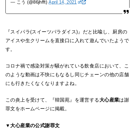
— こう (@86jhfft)
April 14, 2021
『スイパラ(スイーツパラダイス)』だと比喩し、厨房の
アイスや生クリームを直接口に入れて遊んでいたようで
す。
コロナ禍で感染対策が騒がれている飲食店において、こ
のような動画は不快にもなるし同じチェーンの他の店舗
にも行きたくなくなりますよね。
この炎上を受けて、『韓国苑』を運営する
大心産業
は謝
罪文をホームページに掲載。
▼大心産業の公式謝罪文