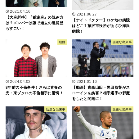
2021.04.16
2021.06.27
【大麻所持】『舐達麻』の読み方
【ナイトドクター】ロケ地の病院
は？メンバーは誰で過去の逮捕歴
はどこ？藤沢市役所があさひ海浜
もすごい！
病院！
結婚
話題な出来事
2024.04.02
2021.01.16
8年前の不倫事件！さらば青春の
【動画】青森山田・黒田監督がス
光・東ブクロの不倫相手に驚愕！
ローインを妨害？相手選手の邪魔
をしたと問題に！
話題な出来事
話題な出来事