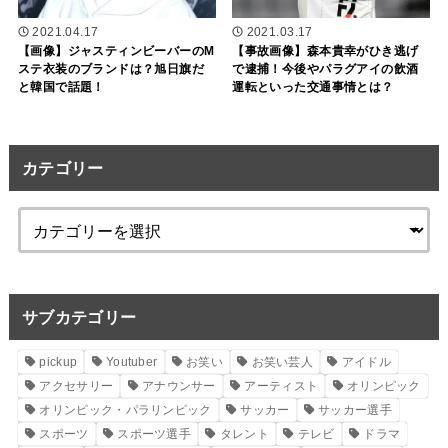
2021.04.17
2021.03.17
【画像】ジャスティンビーバーのM
【事故画像】森本貴幸がひき逃げ
ステ衣装のブランドは？旭日旗だ
で逮捕！今後やパラグアイの飲酒
と韓国で話題！
運転といった交通事情とは？
カテゴリー
サブカテゴリー
pickup
Youtuber
お笑い
お笑い芸人
アイドル
アクセサリー
アナウンサー
アーティスト
オリンピック
オリンピック・パラリンピック
サッカー
サッカー選手
スポーツ
スポーツ選手
タレント
テレビ
ドラマ