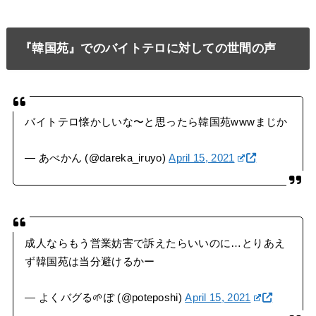
『韓国苑』でのバイトテロに対しての世間の声
バイトテロ懐かしいな〜と思ったら韓国苑wwwまじか
— あべかん (@dareka_iruyo)
April 15, 2021
成人ならもう営業妨害で訴えたらいいのに…とりあえ
ず韓国苑は当分避けるかー
— よくバグる🌱ぽ (@poteposhi)
April 15, 2021