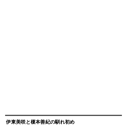
伊東美咲と
榎本善紀
の馴れ初め