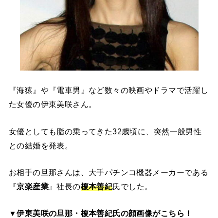
『海猿』や『電車男』など数々の映画やドラマで活躍し
た女優の伊東美咲さん。
女優としても脂の乗ってきた32歳頃に、突然一般男性
との結婚を発表。
お相手の旦那さんは、大手パチンコ機器メーカーである
『
京楽産業
』社長の
榎本善紀
氏でした。
▼伊東美咲の旦那・榎本善紀氏の顔画像がこちら！