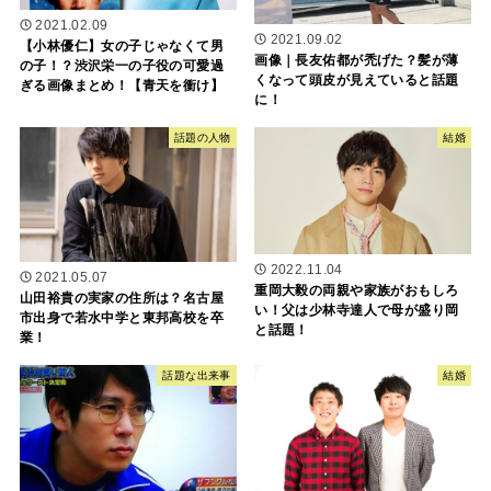
2021.02.09
2021.09.02
【小林優仁】女の子じゃなくて男
画像｜長友佑都が禿げた？髪が薄
の子！？渋沢栄一の子役の可愛過
くなって頭皮が見えていると話題
ぎる画像まとめ！【青天を衝け】
に！
話題の人物
結婚
2022.11.04
2021.05.07
重岡大毅の両親や家族がおもしろ
山田裕貴の実家の住所は？名古屋
い！父は少林寺達人で母が盛り岡
市出身で若水中学と東邦高校を卒
と話題！
業！
話題な出来事
結婚