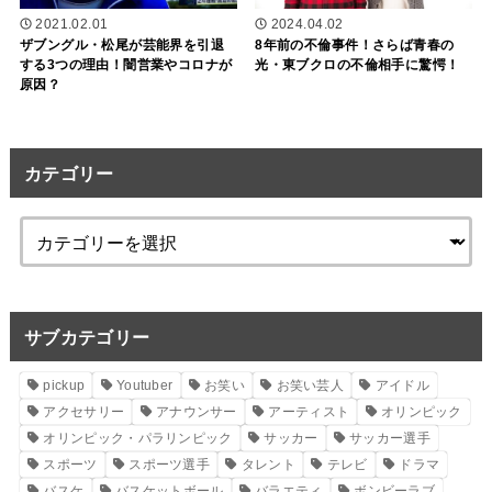
2021.02.01
2024.04.02
ザブングル・松尾が芸能界を引退
8年前の不倫事件！さらば青春の
する3つの理由！闇営業やコロナが
光・東ブクロの不倫相手に驚愕！
原因？
カテゴリー
サブカテゴリー
pickup
Youtuber
お笑い
お笑い芸人
アイドル
アクセサリー
アナウンサー
アーティスト
オリンピック
オリンピック・パラリンピック
サッカー
サッカー選手
スポーツ
スポーツ選手
タレント
テレビ
ドラマ
バスケ
バスケットボール
バラエティ
ボンビーラブ