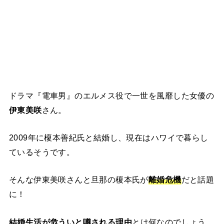
ドラマ『電車男』のエルメス役で一世を風靡した女優の
伊東美咲
さん。
2009年に榎本善紀氏と結婚し、現在はハワイで暮らし
ているそうです。
そんな伊東美咲さんと旦那の榎本氏が
離婚危機
だと話題
に！
結婚生活が危ういと噂される理由
とは何なのでしょう