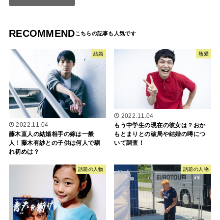
RECOMMEND
結婚
熱愛
2022.11.04
もう中学生の現在の彼女は？おか
2022.11.04
もとまりとの破局や結婚の噂につ
藤木直人の結婚相手の嫁は一般
いて調査！
人！藤木有紗との子供は何人で馴
れ初めは？
話題の人物
話題の人物