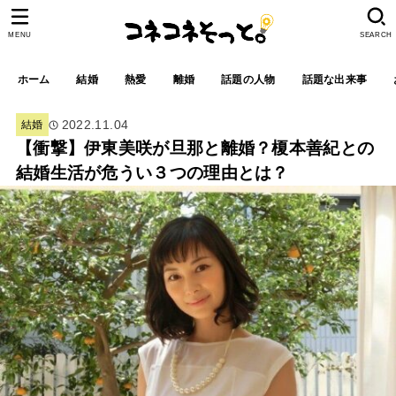
MENU
SEARCH
ホーム
結婚
熱愛
離婚
話題の人物
話題な出来事
2022.11.04
結婚
【衝撃】伊東美咲が旦那と離婚？榎本善紀との
結婚生活が危うい３つの理由とは？