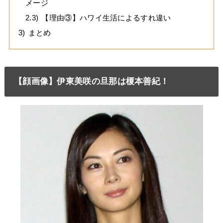
メージ
2.3)
【理由③】ハワイ生活によるすれ違い
3)
まとめ
【顔画像】伊東美咲の旦那は榎本善紀！