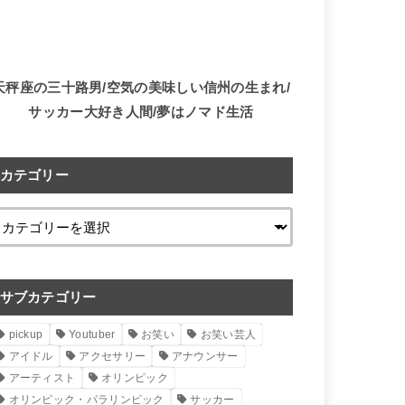
天秤座の三十路男/空気の美味しい信州の生まれ/
サッカー大好き人間/夢はノマド生活
カテゴリー
サブカテゴリー
pickup
Youtuber
お笑い
お笑い芸人
アイドル
アクセサリー
アナウンサー
アーティスト
オリンピック
オリンピック・パラリンピック
サッカー