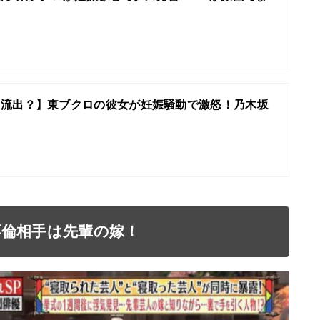
タ流出？】東ブクロの彼女が妊娠騒動で激怒！乃木坂
不倫相手は先輩の嫁！