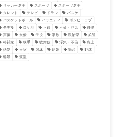
サッカー選手
スポーツ
スポーツ選手
タレント
テレビ
ドラマ
バスケ
バスケットボール
バラエティ
ボンビーラブ
モデル
ロケ地
不倫
不倫・浮気
俳優
声優
女優
子役
家族
政治家
柔道
格闘家
歌手
歌舞伎
浮気・不倫
炎上
熱愛
皇室
競泳
結婚
舞台
野球
離婚
髪型