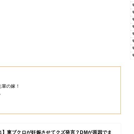
先輩の嫁！
？
流出】東ブクロが妊娠させてクズ発言？DMが原因でま