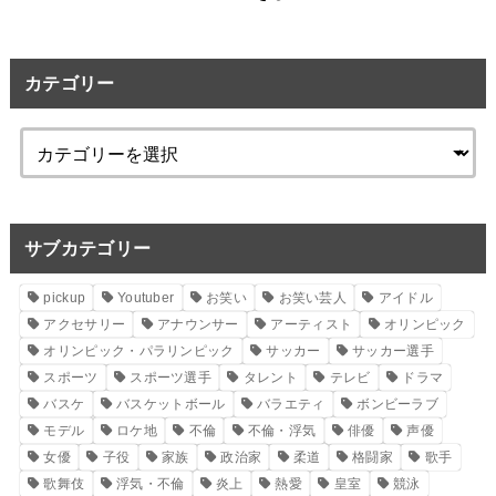
カテゴリー
サブカテゴリー
pickup
Youtuber
お笑い
お笑い芸人
アイドル
アクセサリー
アナウンサー
アーティスト
オリンピック
オリンピック・パラリンピック
サッカー
サッカー選手
スポーツ
スポーツ選手
タレント
テレビ
ドラマ
バスケ
バスケットボール
バラエティ
ボンビーラブ
モデル
ロケ地
不倫
不倫・浮気
俳優
声優
女優
子役
家族
政治家
柔道
格闘家
歌手
歌舞伎
浮気・不倫
炎上
熱愛
皇室
競泳