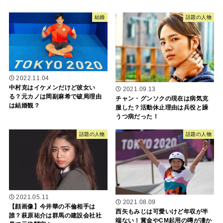
結婚
話題の人物
2022.11.04
中村克はイケメンだけど彼女い
2021.09.13
る？元カノは岡副麻希で破局理由
チャン・グンソクの現在は病気克
は結婚観？
服した？活動休止理由は兵役と躁
うつ病だった！
話題の人物
話題の人物
2021.05.11
2021.08.09
【顔画像】今井華の不倫相手は
西矢もみじは可愛いけど年収が半
誰？萩原祐介は群馬の建設会社社
端ない！賞金やCM起用の噂が凄か