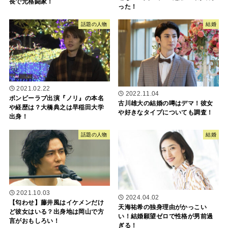
長で元格闘家！
った！
話題の人物
結婚
2021.02.22
2022.11.04
ボンビーラブ出演『ノリ』の本名
古川雄大の結婚の噂はデマ！彼女
や経歴は？大橋典之は早稲田大学
や好きなタイプについても調査！
出身！
話題の人物
結婚
2021.10.03
2024.04.02
【匂わせ】藤井風はイケメンだけ
天海祐希の独身理由がかっこい
ど彼女はいる？出身地は岡山で方
い！結婚願望ゼロで性格が男前過
言がおもしろい！
ぎる！