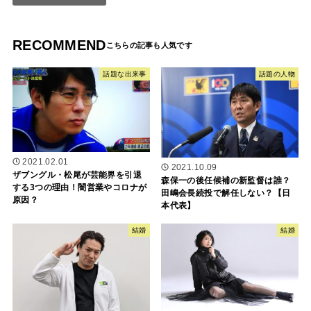
RECOMMEND
話題な出来事
話題の人物
2021.02.01
2021.10.09
ザブングル・松尾が芸能界を引退
森保一の後任候補の新監督は誰？
する3つの理由！闇営業やコロナが
田嶋会長続投で解任しない？【日
原因？
本代表】
結婚
結婚