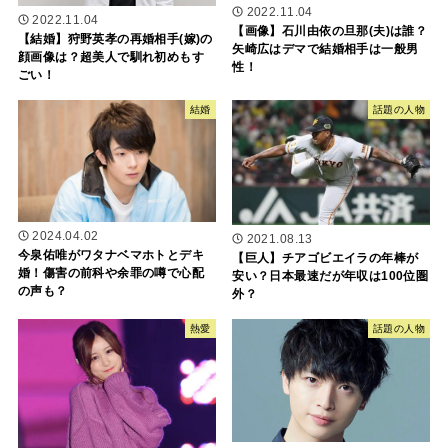
2022.11.04
2022.11.04
【画像】石川由依の旦那(夫)は誰？
【結婚】狩野英孝の再婚相手(嫁)の
矢崎広はデマで結婚相手は一般男
顔画像は？超美人で馴れ初めもす
性！
ごい！
結婚
話題の人物
2024.04.02
2021.08.13
今泉佑唯がワタナベマホトとデキ
【巨人】チアゴビエイラの年棒が
婚！傷害の前科や余罪の噂で心配
安い？日本最速だが年収は100位圏
の声も？
外？
熱愛
話題の人物