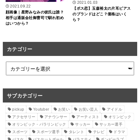
2021.01.03
2021.09.22
【ボス恋】玉森裕太の片耳ピアス
顔画像｜星野みなみの彼氏は誰？
のブランドはどこ？価格はいく
相手は通販会社御曹司で馴れ初め
ら？
はいつから？
カテゴリー
サブカテゴリー
pickup
Youtuber
お笑い
お笑い芸人
アイドル
アクセサリー
アナウンサー
アーティスト
オリンピック
オリンピック・パラリンピック
サッカー
サッカー選手
スポーツ
スポーツ選手
タレント
テレビ
ドラマ
バスケ
バスケットボール
バラエティ
ボンビーラブ