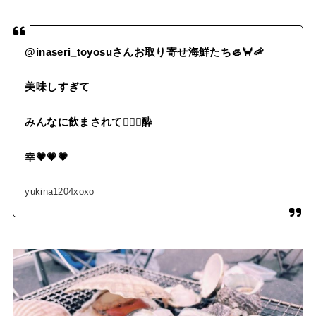
@inaseri_toyosuさんお取り寄せ海鮮たち🦪🦀🦐
美味しすぎて
みんなに飲まされて🧏🏼‍♀️酔
幸💗💗💗
yukina1204xoxo