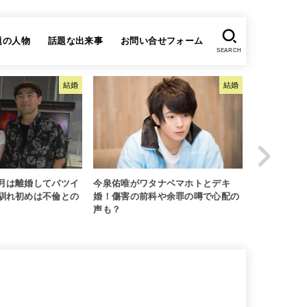
題の人物
話題な出来事
お問い合せフォーム
SEARCH
結婚
結婚
月は離婚してバツイ
今泉佑唯がワタナベマホトとデキ
タレントの
馴れ初めは不倫との
婚！傷害の前科や余罪の噂で心配の
の存在とバイ
声も？