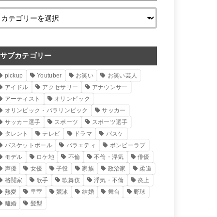
サブカテゴリー
pickup
Youtuber
お笑い
お笑い芸人
アイドル
アクセサリー
アナウンサー
アーティスト
オリンピック
オリンピック・パラリンピック
サッカー
サッカー選手
スポーツ
スポーツ選手
タレント
テレビ
ドラマ
バスケ
バスケットボール
バラエティ
ボンビーラブ
モデル
ロケ地
不倫
不倫・浮気
俳優
声優
女優
子役
家族
政治家
柔道
格闘家
歌手
歌舞伎
浮気・不倫
炎上
熱愛
皇室
競泳
結婚
舞台
野球
離婚
髪型