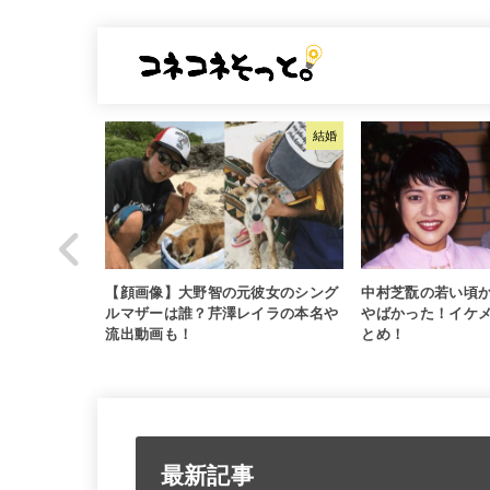
熱愛
結婚
のLINEが流
【顔画像】大野智の元彼女のシング
中村芝翫の若い頃
友希と破局
ルマザーは誰？芹澤レイラの本名や
やばかった！イケ
流出動画も！
とめ！
最新記事