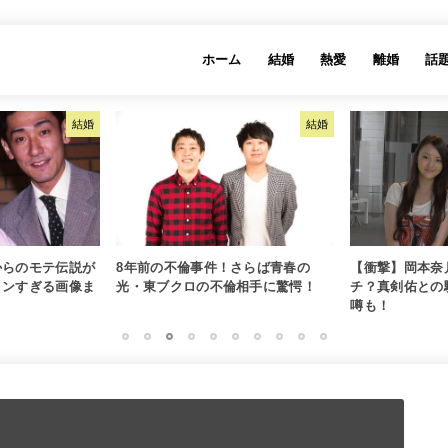
ホーム
結婚
熱愛
離婚
話
結婚
結婚
からのモテ伝説が
8年前の不倫事件！さらば青春の
【衝撃】岡本奈
メンすぎる画像ま
光・東ブクロの不倫相手に驚愕！
チ？真剣佑との
噂も！
1
2
3
4
5
6
7
8
9
10