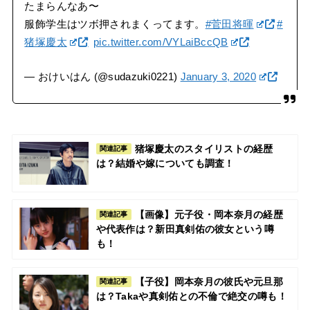
たまらんなあ〜
服飾学生はツボ押されまくってます。
#菅田将暉
#
猪塚慶太
pic.twitter.com/VYLaiBccQB
— おけいはん (@sudazuki0221)
January 3, 2020
猪塚慶太のスタイリストの経歴
関連記事
は？結婚や嫁についても調査！
【画像】元子役・岡本奈月の経歴
関連記事
や代表作は？新田真剣佑の彼女という噂
も！
【子役】岡本奈月の彼氏や元旦那
関連記事
は？Takaや真剣佑との不倫で絶交の噂も！