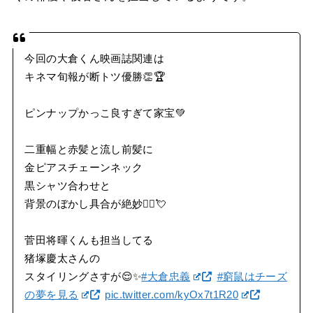
今回の大倉くん映画誌関連は
キネマ旬報が断トツ優勝👏🏆
ピンナップかっこ良すぎて家宝💚
二重幅と赤髪と流し前髪に
金ピアスチェーンネック
黒シャツ合わせと
背景のぼかし具合が絶妙🤦‍♀️💘
菅田将暉くんも担当してる
猪塚慶太さんの
スタイリングさすが😌✨
#大倉忠義
#窮鼠はチーズ
の夢を見る
pic.twitter.com/kyOx7t1R20