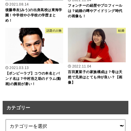
2021.08.14
フォンチーの経歴やプロフィール
後藤希友(みう)の出身高校は東海学
は？結婚の噂やアイドリング時代
園！中学校や小学校の学歴まと
の画像も！
め！
話題の人物
結婚
2022.11.04
2021.03.13
百田夏菜子の家族構成は？母は天
【ボンビーラブ】コウの本名とバ
然で兄弟はとても仲が良い？【画
ンド名は？中村浩之助のドラム(動
像】
画)の腕前が凄い！
カテゴリー