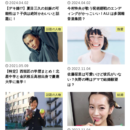
2024.04.02
2024.04.02
【デキ婚!?】夏目三久の妊娠の可
今村怜央が歌う呪術廻戦のエンデ
能性は？子供は絶対かわいいと話
ィングがかっこいい！ALI は多国籍
題に！
音楽集団？
話題の人物
熱愛
2021.05.09
2022.11.04
【特定】西垣匠の学歴まとめ！北
佐藤栞里は可愛いけど彼氏がいな
星中学と金沢桜丘高校出身で慶應
い？矢野の噂はデマで結婚願望
大学に進学！
は？
話題の人物
結婚
2022.11.04