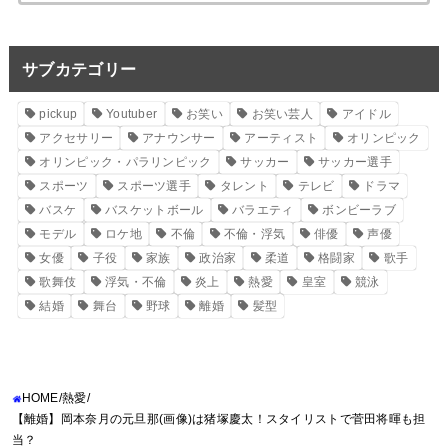
サブカテゴリー
pickup
Youtuber
お笑い
お笑い芸人
アイドル
アクセサリー
アナウンサー
アーティスト
オリンピック
オリンピック・パラリンピック
サッカー
サッカー選手
スポーツ
スポーツ選手
タレント
テレビ
ドラマ
バスケ
バスケットボール
バラエティ
ボンビーラブ
モデル
ロケ地
不倫
不倫・浮気
俳優
声優
女優
子役
家族
政治家
柔道
格闘家
歌手
歌舞伎
浮気・不倫
炎上
熱愛
皇室
競泳
結婚
舞台
野球
離婚
髪型
HOME
熱愛
【離婚】岡本奈月の元旦那(画像)は猪塚慶太！スタイリストで菅田将暉も担
当？