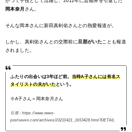
かつて子役として活躍し、2012年に芸能界を引退した
岡本奈月
さん。
そんな岡本さんに新田真剣佑さんとの熱愛報道が。
しかし、真剣佑さんとの交際前に
旦那がいた
ことも報道
されました。
ふたりの出会いは3年ほど前。
当時A子さんには有名ス
タイリストの夫がいた
という。
※A子さん＝岡本奈月さん
引用：https://www.news-
postseven.com/archives/20210421_1653428.html?DETAIL