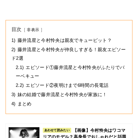
目次
非表示
1)
藤井流星と今村怜央は親友でキューピット？
2)
藤井流星と今村怜央が仲良しすぎる！親友エピソー
ド2選
2.1)
エピソード①藤井流星と今村怜央がふたりでバ
ーベキュー
2.2)
エピソード②夜明けまで6時間の長電話
3)
妹の結婚で藤井流星と今村怜央が家族に！
4)
まとめ
【画像】今村怜央はワコマ
あわせて読みたい
リアのモデル？高身長でおしゃれだと話題