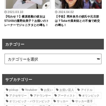
2021.03.10
2024.04.02
【匂わせ？】横原悠毅の彼女は
【子役】岡本奈月の彼氏や元旦那
STU48の瀧野由美子？お揃いのト
は？Takaや真剣佑との不倫で絶交
レーナーでジャニヲタとの噂も！
の噂も！
カテゴリー
サブカテゴリー
pickup
Youtuber
お笑い
お笑い芸人
アイドル
アクセサリー
アナウンサー
アーティスト
オリンピック
オリンピック・パラリンピック
サッカー
サッカー選手