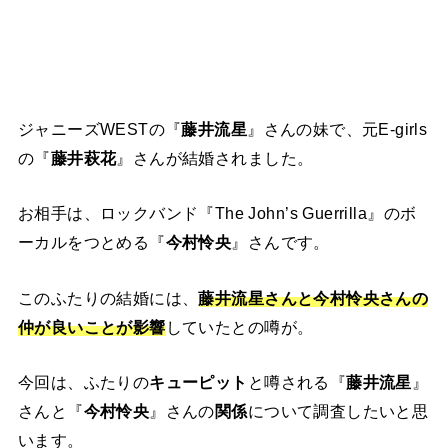
ジャニーズWESTの『
藤井流星
』さんの妹で、元E-girls
の『
藤井萩花
』さんが結婚されました。
お相手は、ロックバンド『The John’s Guerrilla』のボ
ーカルをつとめる『
今村怜央
』さんです。
このふたりの結婚には、
藤井流星さんと今村怜央さんの
仲が良いことが影響
していたとの噂が。
今回は、ふたりの
キューピット
と噂される『
藤井流星
』
さんと『
今村怜央
』さんの
関係
について調査したいと思
います。