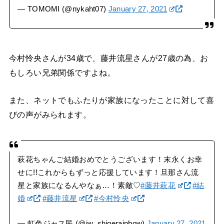
— TOMOMI (@nykaht07)
January 27, 2021
今村怜央さんが34歳で、藤井流星さんが27歳の為、お
もしろい兄弟関係ですよね。
また、ネットでもふたりが家族になったことに対して喜
びの声がみられます。
萩花ちゃんご結婚おめでとうございます！末永くお幸
せに!!これからもずっと応援しています！旦那さん流
星と家族になるんやなぁ…！素敵♡
#藤井萩花
#結
婚
#藤井流星
#今村怜央
— 虹色ジャス民 (@jw_shigerainbow)
January 27, 2021