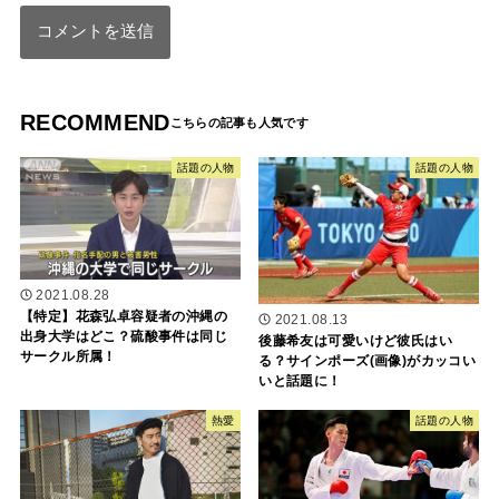
RECOMMEND
話題の人物
話題の人物
2021.08.28
【特定】花森弘卓容疑者の沖縄の
2021.08.13
出身大学はどこ？硫酸事件は同じ
後藤希友は可愛いけど彼氏はい
サークル所属！
る？サインポーズ(画像)がカッコい
いと話題に！
熱愛
話題の人物