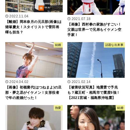
2022.11.04
2021.07.18
【離婚】岡本奈月の元旦那(画像)は
【画像】西村拳の家族がすごい！
猪塚慶太！スタイリストで菅田将
父親は世界一で兄弟もイケメン空
暉も担当？
手家！
結婚
話題な出来事
2024.04.02
2021.02.14
【画像】初嶺麿代(はつねまよ)の旦
【被害状況写真】地震雲で予兆
那・夢之丞がイケメン！女形役者
も？蔵王町・相馬市で震度6強！
で年の差婚だった！
【2021宮城・福島県沖地震】
熱愛
結婚