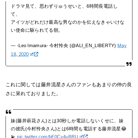
ドラマ見て、思わずりゅうせいと、6時間長電話し
て、
アイツがどれだけ最高な男なのかを伝えなきゃいけな
い使命に駆られてる朝。
— -Leo Imamura- 今村怜央 (@ALI_EN_LIBERTY)
May
18, 2020
これに関しては藤井流星さんのファンもあまりの仲の良
さに呆れておりました。
妹(藤井萩花さん)とは30秒しか電話しないくせに、妹
の彼氏(今村怜央さん)とは6時間も電話する藤井流星😂
💫
pic.twitter.com/bF0Cy4uBRU