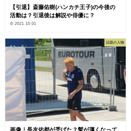
【引退】斎藤佑樹(ハンカチ王子)の今後の
活動は？引退後は解説や俳優に？
2021.10.01
話題の人物
画像｜長友佑都が禿げた？髪が薄くなって