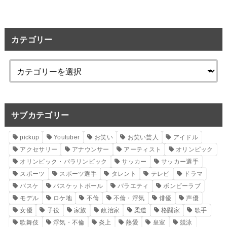
カテゴリー
サブカテゴリー
pickup
Youtuber
お笑い
お笑い芸人
アイドル
アクセサリー
アナウンサー
アーティスト
オリンピック
オリンピック・パラリンピック
サッカー
サッカー選手
スポーツ
スポーツ選手
タレント
テレビ
ドラマ
バスケ
バスケットボール
バラエティ
ボンビーラブ
モデル
ロケ地
不倫
不倫・浮気
俳優
声優
女優
子役
家族
政治家
柔道
格闘家
歌手
歌舞伎
浮気・不倫
炎上
熱愛
皇室
競泳