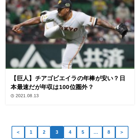
【巨人】チアゴビエイラの年棒が安い？日
本最速だが年収は100位圏外？
2021.08.13
＜
1
2
3
4
5
…
8
＞